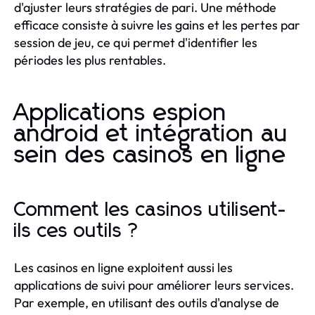
d'ajuster leurs stratégies de pari. Une méthode
efficace consiste à suivre les gains et les pertes par
session de jeu, ce qui permet d'identifier les
périodes les plus rentables.
Applications espion
android et intégration au
sein des casinos en ligne
Comment les casinos utilisent-
ils ces outils ?
Les casinos en ligne exploitent aussi les
applications de suivi pour améliorer leurs services.
Par exemple, en utilisant des outils d'analyse de