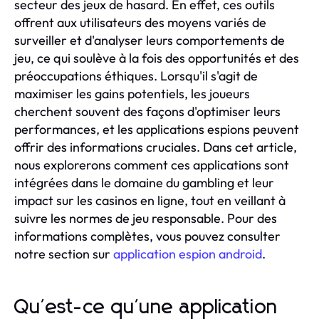
secteur des jeux de hasard. En effet, ces outils
offrent aux utilisateurs des moyens variés de
surveiller et d'analyser leurs comportements de
jeu, ce qui soulève à la fois des opportunités et des
préoccupations éthiques. Lorsqu'il s'agit de
maximiser les gains potentiels, les joueurs
cherchent souvent des façons d'optimiser leurs
performances, et les applications espions peuvent
offrir des informations cruciales. Dans cet article,
nous explorerons comment ces applications sont
intégrées dans le domaine du gambling et leur
impact sur les casinos en ligne, tout en veillant à
suivre les normes de jeu responsable. Pour des
informations complètes, vous pouvez consulter
notre section sur
application espion android
.
Qu'est-ce qu'une application