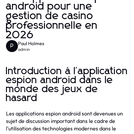
android pour une
gestion de casino
professionnelle en
2026
Paul Holmes
P
admin
Introduction à l'application
espion android dans le
monde des jeux de
hasard
Les applications espion android sont devenues un
sujet de discussion important dans le cadre de
l'utilisation des technologies modernes dans le