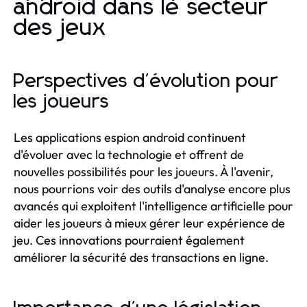
android dans le secteur
des jeux
Perspectives d'évolution pour
les joueurs
Les applications espion android continuent
d'évoluer avec la technologie et offrent de
nouvelles possibilités pour les joueurs. À l'avenir,
nous pourrions voir des outils d'analyse encore plus
avancés qui exploitent l'intelligence artificielle pour
aider les joueurs à mieux gérer leur expérience de
jeu. Ces innovations pourraient également
améliorer la sécurité des transactions en ligne.