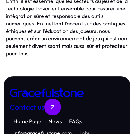
Enfin, il est essentiel que les secteurs du jeu et de la
technologie travaillent ensemble pour assurer une
intégration sûre et responsable des outils
numériques. En mettant l'accent sur des pratiques
éthiques et sur l'éducation des joueurs, nous
pouvons créer un environnement de jeu qui est non
seulement divertissant mais aussi sûr et protecteur
pour tous.
Gracefulstone
Contact us
Home Page
News
FAQs
info
@
gracefulstone.com
Jobs