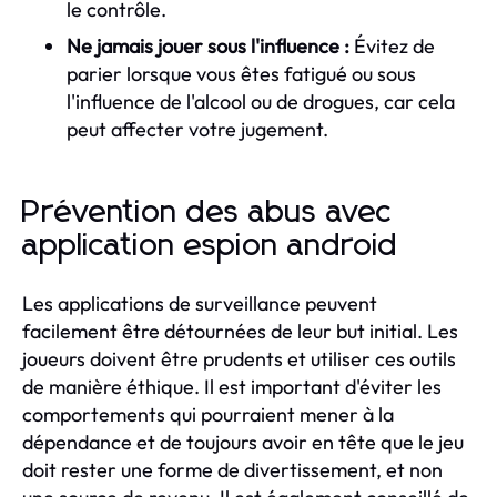
le contrôle.
Ne jamais jouer sous l'influence :
Évitez de
parier lorsque vous êtes fatigué ou sous
l'influence de l'alcool ou de drogues, car cela
peut affecter votre jugement.
Prévention des abus avec
application espion android
Les applications de surveillance peuvent
facilement être détournées de leur but initial. Les
joueurs doivent être prudents et utiliser ces outils
de manière éthique. Il est important d'éviter les
comportements qui pourraient mener à la
dépendance et de toujours avoir en tête que le jeu
doit rester une forme de divertissement, et non