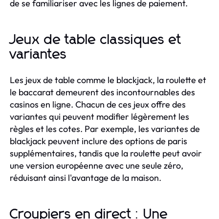
de se familiariser avec les lignes de paiement.
Jeux de table classiques et
variantes
Les jeux de table comme le blackjack, la roulette et
le baccarat demeurent des incontournables des
casinos en ligne. Chacun de ces jeux offre des
variantes qui peuvent modifier légèrement les
règles et les cotes. Par exemple, les variantes de
blackjack peuvent inclure des options de paris
supplémentaires, tandis que la roulette peut avoir
une version européenne avec une seule zéro,
réduisant ainsi l'avantage de la maison.
Croupiers en direct : Une