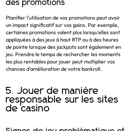
des promotions
Planifier l'utilisation de vos promotions peut avoir
un impact significatif sur vos gains. Par exemple,
certaines promotions valent plus lorsqu'elles sont
appliquées à des jeux à haut RTP ou à des heures
de pointe lorsque des jackpots sont également en
jeu. Prendre le temps de rechercher les moments
les plus rentables pour jouer peut multiplier vos
chances d'amélioration de votre bankroll.
5. Jouer de manière
responsable sur les sites
de casino