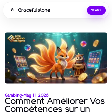
Gracefulstone
G
News
Gambling
-
May 11, 2026
Comment Améliorer Vos
Compétences sur un