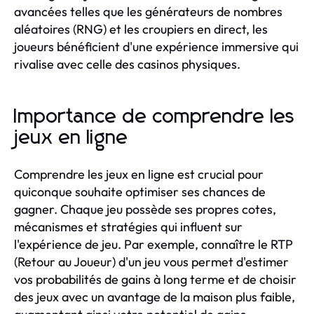
avancées telles que les générateurs de nombres
aléatoires (RNG) et les croupiers en direct, les
joueurs bénéficient d'une expérience immersive qui
rivalise avec celle des casinos physiques.
Importance de comprendre les
jeux en ligne
Comprendre les jeux en ligne est crucial pour
quiconque souhaite optimiser ses chances de
gagner. Chaque jeu possède ses propres cotes,
mécanismes et stratégies qui influent sur
l'expérience de jeu. Par exemple, connaître le RTP
(Retour au Joueur) d'un jeu vous permet d'estimer
vos probabilités de gains à long terme et de choisir
des jeux avec un avantage de la maison plus faible,