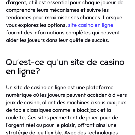
d'argent, et il est essentiel pour chaque joueur de
comprendre leurs mécanismes et suivre les
tendances pour maximiser ses chances. Lorsque
vous explorez les options,
site casino en ligne
fournit des informations complètes qui peuvent
aider les joueurs dans leur quête de succès.
Qu'est-ce qu'un site de casino
en ligne?
Un site de casino en ligne est une plateforme
numérique où les joueurs peuvent accéder à divers
jeux de casino, allant des machines à sous aux jeux
de table classiques comme le blackjack et la
roulette. Ces sites permettent de jouer pour de
l'argent réel ou pour le plaisir, offrant ainsi une
stratégie de jeu flexible. Avec des technologies