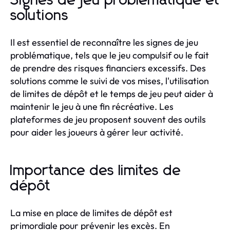
Signes de jeu problématique et
solutions
Il est essentiel de reconnaître les signes de jeu
problématique, tels que le jeu compulsif ou le fait
de prendre des risques financiers excessifs. Des
solutions comme le suivi de vos mises, l'utilisation
de limites de dépôt et le temps de jeu peut aider à
maintenir le jeu à une fin récréative. Les
plateformes de jeu proposent souvent des outils
pour aider les joueurs à gérer leur activité.
Importance des limites de
dépôt
La mise en place de limites de dépôt est
primordiale pour prévenir les excès. En