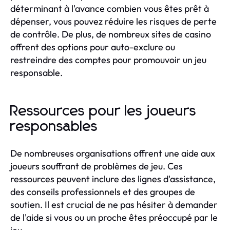
déterminant à l'avance combien vous êtes prêt à
dépenser, vous pouvez réduire les risques de perte
de contrôle. De plus, de nombreux sites de casino
offrent des options pour auto-exclure ou
restreindre des comptes pour promouvoir un jeu
responsable.
Ressources pour les joueurs
responsables
De nombreuses organisations offrent une aide aux
joueurs souffrant de problèmes de jeu. Ces
ressources peuvent inclure des lignes d'assistance,
des conseils professionnels et des groupes de
soutien. Il est crucial de ne pas hésiter à demander
de l'aide si vous ou un proche êtes préoccupé par le