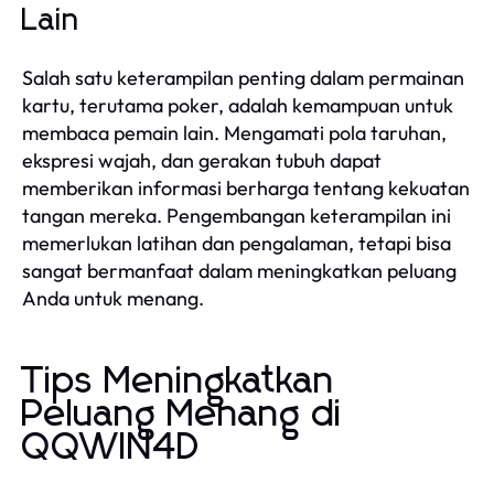
Lain
Salah satu keterampilan penting dalam permainan
kartu, terutama poker, adalah kemampuan untuk
membaca pemain lain. Mengamati pola taruhan,
ekspresi wajah, dan gerakan tubuh dapat
memberikan informasi berharga tentang kekuatan
tangan mereka. Pengembangan keterampilan ini
memerlukan latihan dan pengalaman, tetapi bisa
sangat bermanfaat dalam meningkatkan peluang
Anda untuk menang.
Tips Meningkatkan
Peluang Menang di
QQWIN4D