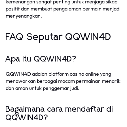
kemenangan sangat penting untuk menjaga sikap
positif dan membuat pengalaman bermain menjadi
menyenangkan.
FAQ Seputar QQWIN4D
Apa itu QQWIN4D?
QQWIN4D adalah platform casino online yang
menawarkan berbagai macam permainan menarik
dan aman untuk penggemar judi.
Bagaimana cara mendaftar di
QQWIN4D?