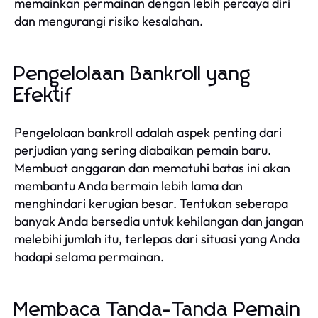
memainkan permainan dengan lebih percaya diri
dan mengurangi risiko kesalahan.
Pengelolaan Bankroll yang
Efektif
Pengelolaan bankroll adalah aspek penting dari
perjudian yang sering diabaikan pemain baru.
Membuat anggaran dan mematuhi batas ini akan
membantu Anda bermain lebih lama dan
menghindari kerugian besar. Tentukan seberapa
banyak Anda bersedia untuk kehilangan dan jangan
melebihi jumlah itu, terlepas dari situasi yang Anda
hadapi selama permainan.
Membaca Tanda-Tanda Pemain