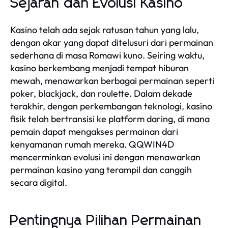
Sejarah dan Evolusi Kasino
Kasino telah ada sejak ratusan tahun yang lalu,
dengan akar yang dapat ditelusuri dari permainan
sederhana di masa Romawi kuno. Seiring waktu,
kasino berkembang menjadi tempat hiburan
mewah, menawarkan berbagai permainan seperti
poker, blackjack, dan roulette. Dalam dekade
terakhir, dengan perkembangan teknologi, kasino
fisik telah bertransisi ke platform daring, di mana
pemain dapat mengakses permainan dari
kenyamanan rumah mereka. QQWIN4D
mencerminkan evolusi ini dengan menawarkan
permainan kasino yang terampil dan canggih
secara digital.
Pentingnya Pilihan Permainan